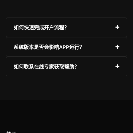
如何快速完成开户流程？
只需访问“极速注册”页面，填写基础信息并验证，
系统版本是否会影响APP运行？
随后设定安全等级较高的密码即可。强烈建议开启
双重身份认证。
波币钱包APP官网下载完美兼容目前市面上的主流
如何联系在线专家获取帮助？
硬件与系统版本。为了最佳安全性与流畅度，建议
使用更新版本，并从本官网获取正版包。
平台提供全天候客服系统，您可以通过即时聊天、
知识手册或提交反馈单来解决问题。页面右下角有
快速对话图标。